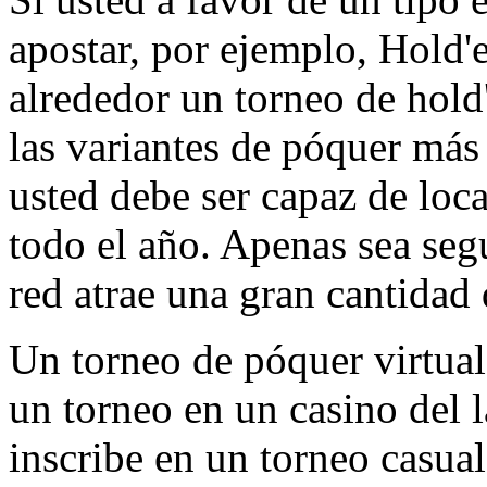
apostar, por ejemplo, Hold'
alrededor un torneo de hol
las variantes de póquer más 
usted debe ser capaz de loc
todo el año. Apenas sea seg
red atrae una gran cantidad
Un torneo de póquer virtual
un torneo en un casino del l
inscribe en un torneo casual.