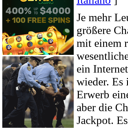
Je mehr Leu
größere Ch
mit einem r
wesentliche
ein Interne
wieder. Es 
Erwerb eine
aber die Ch
Jackpot. Es