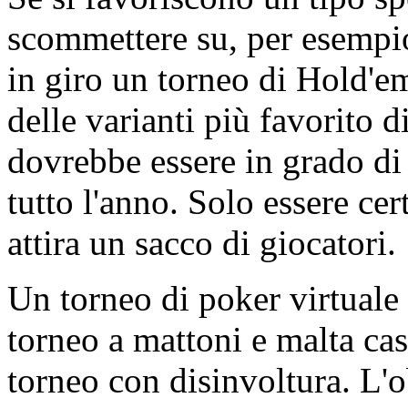
scommettere su, per esempio
in giro un torneo di Hold'
delle varianti più favorito d
dovrebbe essere in grado d
tutto l'anno. Solo essere cer
attira un sacco di giocatori.
Un torneo di poker virtuale 
torneo a mattoni e malta cas
torneo con disinvoltura. L'ob