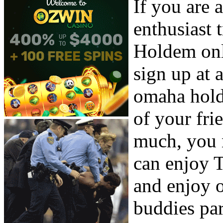
If you are 
enthusiast 
Holdem onl
sign up at 
omaha hold'
of your fri
much, you 
can enjoy 
and enjoy 
buddies part