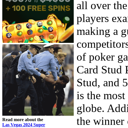
all over th
players exa
making a g
competitors
of poker g
Card Stud 
Stud, and 
is the most
globe. Addi
the winner
Read more about the
Las Vegas 2024 Super