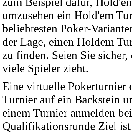
zum Beispiel dafür, Hold'e
umzusehen ein Hold'em Turn
beliebtesten Poker-Varianten
der Lage, einen Holdem Tur
zu finden. Seien Sie sicher,
viele Spieler zieht.
Eine virtuelle Pokerturnier 
Turnier auf ein Backstein u
einem Turnier anmelden beil
Qualifikationsrunde Ziel ist