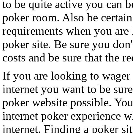
to be quite active you can be
poker room. Also be certain 
requirements when you are l
poker site. Be sure you don'
costs and be sure that the r
If you are looking to wager
internet you want to be sure
poker website possible. You
internet poker experience 
internet. Finding a poker sit