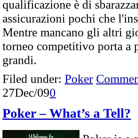
qualificazione è di sbarazzar
assicurazioni pochi che l'ins
Mentre mancano gli altri gio
torneo competitivo porta a p
grandi.
Filed under:
Poker
Comment
27
Dec/09
0
Poker – What’s a Tell?