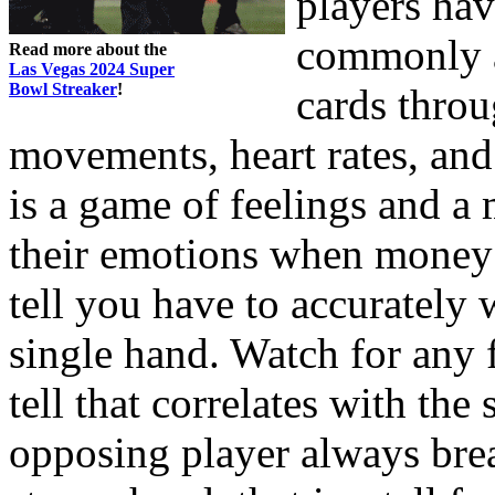
players hav
commonly a
Read more about the
Las Vegas 2024 Super
Bowl Streaker
!
cards thro
movements, heart rates, and 
is a game of feelings and a 
their emotions when money i
tell you have to accurately
single hand. Watch for any 
tell that correlates with the 
opposing player always bre