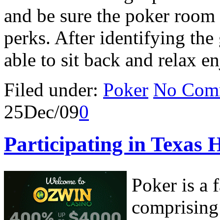
and be sure the poker room o
perks. After identifying the
able to sit back and relax e
Filed under:
Poker
No Com
25
Dec/09
0
Participating in Texas
Poker is a 
comprising 