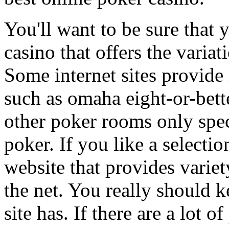
You'll want to be sure that 
casino that offers the varia
Some internet sites provide 
such as omaha eight-or-bett
other poker rooms only speci
poker. If you like a selecti
website that provides variet
the net. You really should k
site has. If there are a lot 