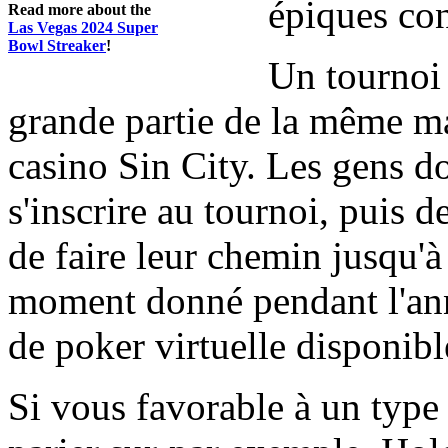
épiques con
Read more about the
Las Vegas 2024 Super
Bowl Streaker
!
Un tournoi 
grande partie de la même m
casino Sin City. Les gens do
s'inscrire au tournoi, puis d
de faire leur chemin jusqu'à
moment donné pendant l'anné
de poker virtuelle disponibl
Si vous favorable à un type