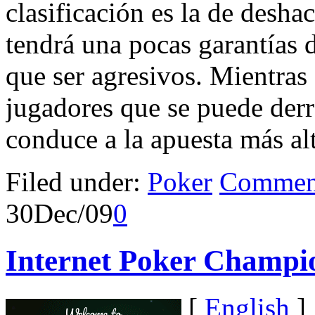
clasificación es la de desha
tendrá una pocas garantías 
que ser agresivos. Mientras
jugadores que se puede derr
conduce a la apuesta más al
Filed under:
Poker
Comment
30
Dec/09
0
Internet Poker Champi
[
English
]