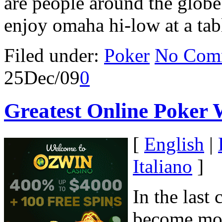
are people around the globe
enjoy omaha hi-low at a tab
Filed under:
Poker
No Com
25
Dec/09
0
Greatest Online Poker 
[
English
|
Italiano
]
In the last
become mor