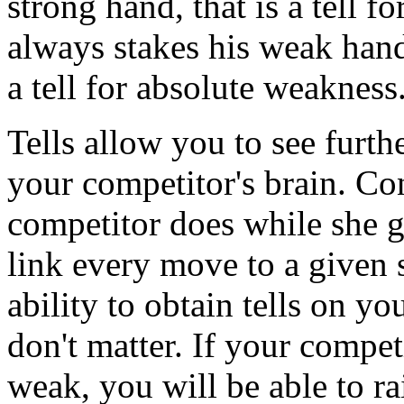
strong hand, that is a tell f
always stakes his weak hands 
a tell for absolute weakness
Tells allow you to see furt
your competitor's brain. Co
competitor does while she g
link every move to a given s
ability to obtain tells on yo
don't matter. If your compet
weak, you will be able to r